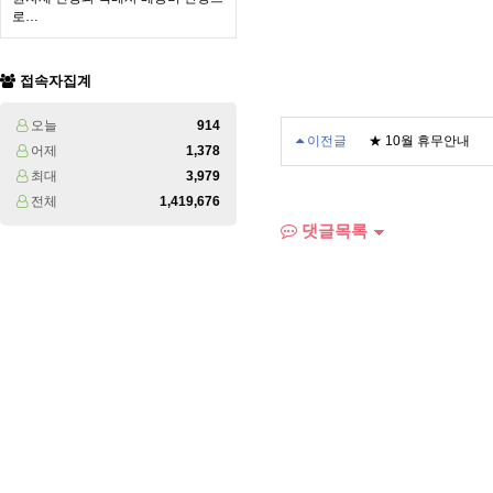
로…
접속자집계
오늘
914
이전글
★ 10월 휴무안내
어제
1,378
최대
3,979
전체
1,419,676
댓글목록